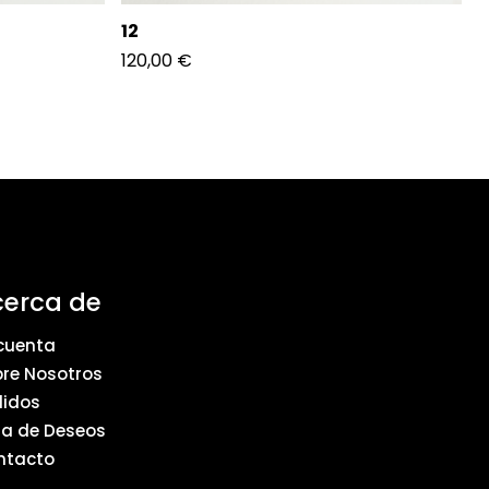
12
120,00
€
cerca de
cuenta
re Nosotros
didos
ta de Deseos
ntacto