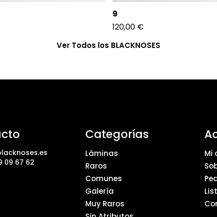
9
120,00
€
Ver Todos los BLACKNOSES
cto
Categorías
A
lacknoses.es
Láminas
Mi 
9 09 67 62
Raros
Sob
Comunes
Pe
Galería
Lis
Muy Raros
Co
Sin Atributos