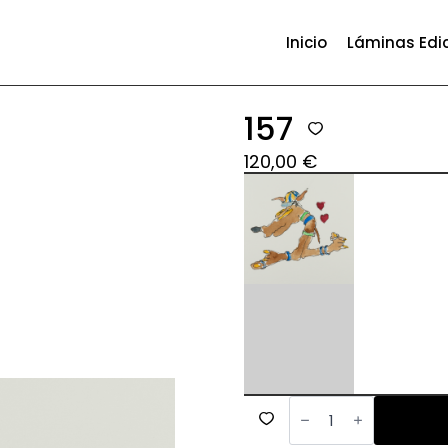
Inicio
Láminas Edi
157
120,00
€
157
cantidad