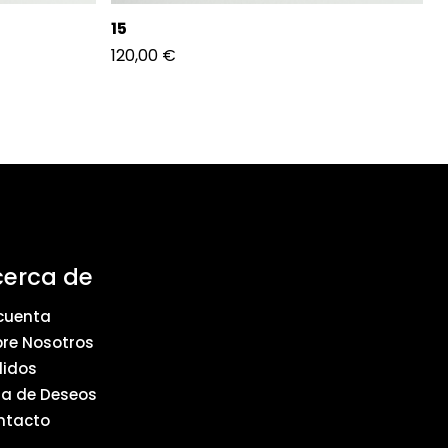
15
120,00
€
cerca de
cuenta
re Nosotros
didos
ta de Deseos
ntacto