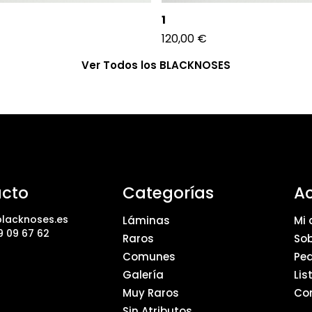
1
120,00
€
Ver Todos los BLACKNOSES
cto
Categorías
A
lacknoses.es
Láminas
Mi 
9 09 67 62
Raros
Sob
Comunes
Pe
Galería
Lis
Muy Raros
Co
Sin Atributos