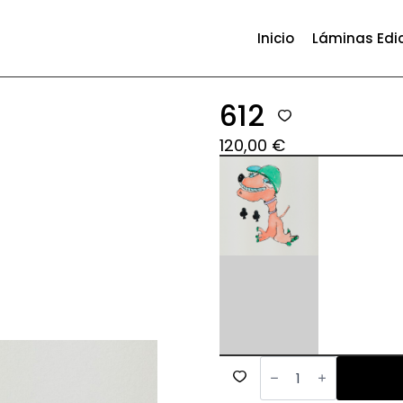
Inicio
Láminas Edi
612
120,00
€
612
cantidad