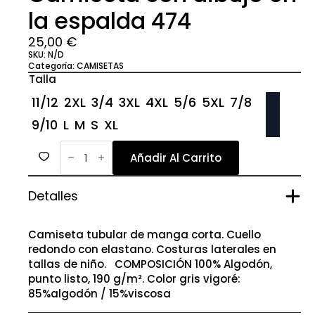
la espalda 474
25,00
€
SKU:
N/D
Categoría:
CAMISETAS
Talla
11/12
2XL
3/4
3XL
4XL
5/6
5XL
7/8
9/10
L
M
S
XL
Camiseta
con
Añadir Al Carrito
dibujo
en
la
Detalles
espalda
474
cantidad
Camiseta tubular de manga corta. Cuello
redondo con elastano. Costuras laterales en
tallas de niño. COMPOSICIÓN 100% Algodón,
punto listo, 190 g/m². Color gris vigoré:
85%algodón / 15%viscosa