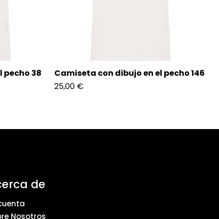
l pecho 38
Camiseta con dibujo en el pecho 146
25,00
€
cerca de
cuenta
re Nosotros