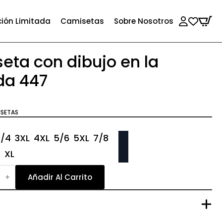
ción Limitada
Camisetas
Sobre Nosotros
eta con dibujo en la
da 447
ISETAS
3/4
3XL
4XL
5/6
5XL
7/8
S
XL
eta
Añadir Al Carrito
da
dad