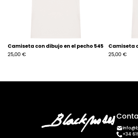
Camiseta con dibujo en el pecho 545
Camiseta c
25,00
€
25,00
€
Conta
info@b
+34 61