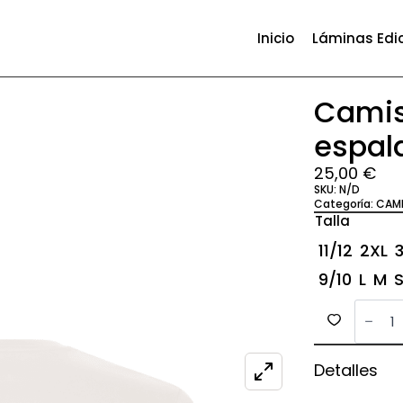
Inicio
Láminas Edi
Camis
espal
25,00
€
SKU:
N/D
Categoría:
CAM
Talla
11/12
2XL
9/10
L
M
Camis
con
dibujo
en
la
Detalles
espal
447
canti