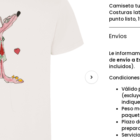
Camiseta tu
Costuras la
punto listo,
Envíos
Le informam
de
envío a E
incluidos).
Condiciones 
Válido 
(excluy
indique
Peso má
paquet
Plazo d
prepara
Servici