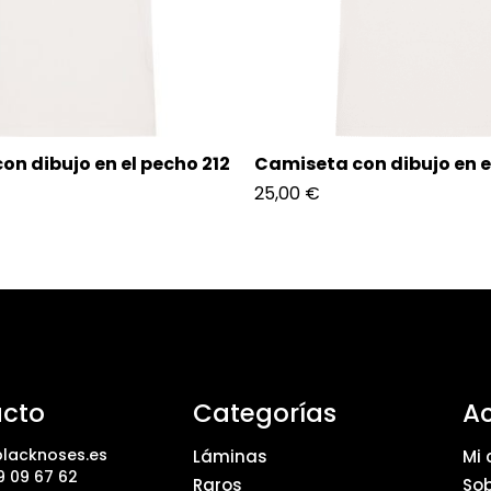
on dibujo en el pecho 212
Camiseta con dibujo en e
25,00
€
cto
Categorías
A
lacknoses.es
Láminas
Mi 
9 09 67 62
Raros
Sob