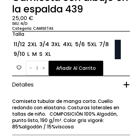
la espalda 439
25,00
€
SKU:
N/D
Categoría:
CAMISETAS
Talla
11/12
2XL
3/4
3XL
4XL
5/6
5XL
7/8
9/10
L
M
S
XL
Camiseta
con
Añadir Al Carrito
dibujo
en
la
Detalles
espalda
439
cantidad
Camiseta tubular de manga corta. Cuello
redondo con elastano. Costuras laterales en
tallas de niño. COMPOSICIÓN 100% Algodón,
punto listo, 190 g/m². Color gris vigoré:
85%algodón / 15%viscosa