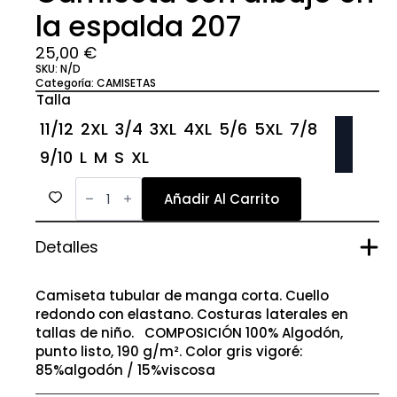
la espalda 207
25,00
€
SKU:
N/D
Categoría:
CAMISETAS
Talla
11/12
2XL
3/4
3XL
4XL
5/6
5XL
7/8
9/10
L
M
S
XL
Camiseta
con
Añadir Al Carrito
dibujo
en
la
Detalles
espalda
207
cantidad
Camiseta tubular de manga corta. Cuello
redondo con elastano. Costuras laterales en
tallas de niño. COMPOSICIÓN 100% Algodón,
punto listo, 190 g/m². Color gris vigoré:
85%algodón / 15%viscosa