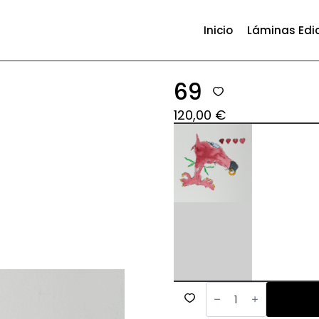
Inicio
Láminas Edi
69
120,00
€
69
cantidad