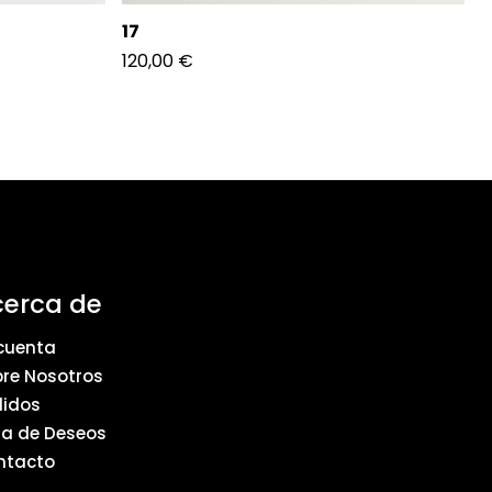
17
120,00
€
cerca de
cuenta
re Nosotros
didos
ta de Deseos
ntacto