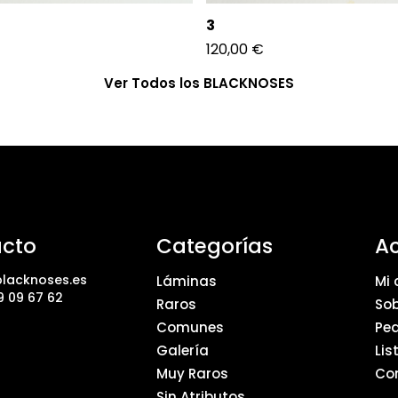
3
120,00
€
Ver Todos los BLACKNOSES
cto
Categorías
A
lacknoses.es
Láminas
Mi 
9 09 67 62
Raros
Sob
Comunes
Pe
Galería
Lis
Muy Raros
Co
Sin Atributos