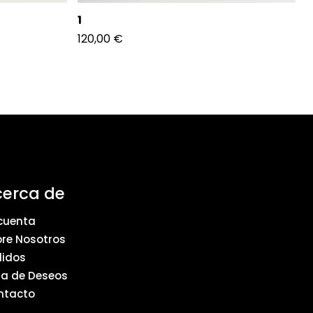
1
120,00
€
cerca de
cuenta
re Nosotros
didos
ta de Deseos
ntacto