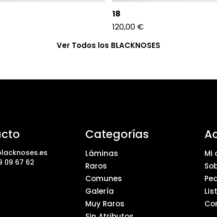
18
120,00
€
Ver Todos los BLACKNOSES
cto
Categorías
A
lacknoses.es
Láminas
Mi 
9 09 67 62
Raros
Sob
Comunes
Pe
Galería
Lis
Muy Raros
Co
Sin Atributos