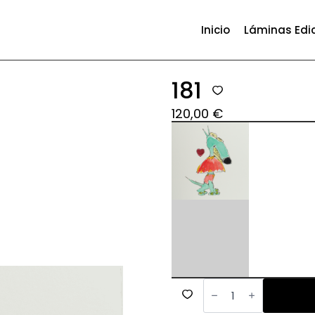
Inicio
Láminas Edi
181
120,00
€
181
cantidad