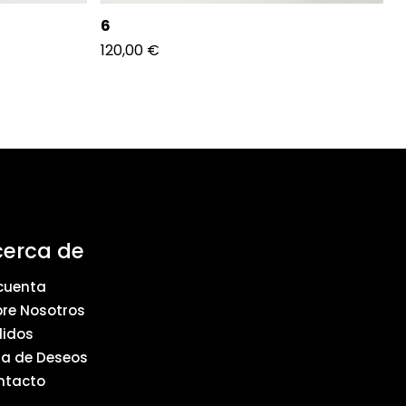
6
120,00
€
cerca de
cuenta
re Nosotros
didos
ta de Deseos
ntacto