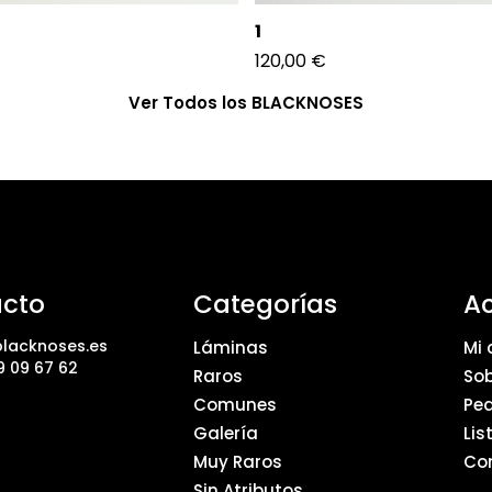
1
120,00
€
Ver Todos los BLACKNOSES
cto
Categorías
A
lacknoses.es
Láminas
Mi 
9 09 67 62
Raros
Sob
Comunes
Pe
Galería
Lis
Muy Raros
Co
Sin Atributos