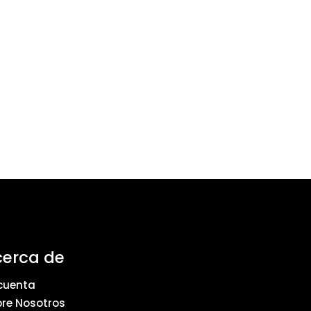
cerca de
cuenta
re Nosotros