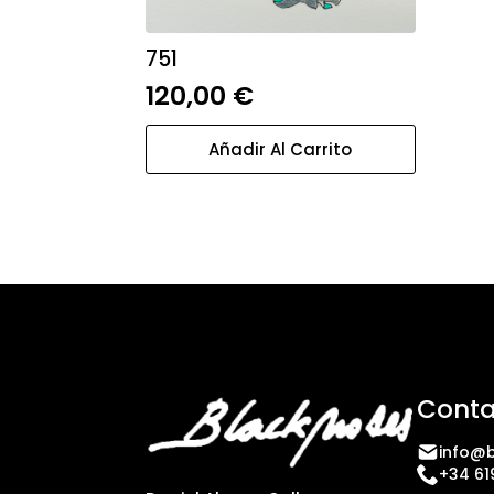
751
120,00
€
Añadir Al Carrito
Conta
info@b
+34 61