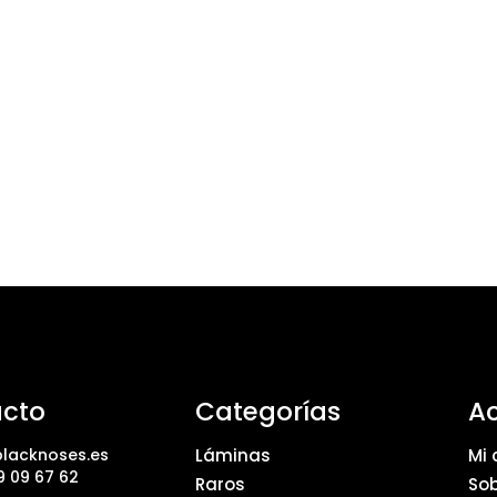
cto
Categorías
A
lacknoses.es
Láminas
Mi 
9 09 67 62
Raros
Sob