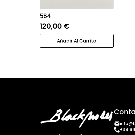
584
120,00
€
Añadir Al Carrito
Conta
info@b
+34 61