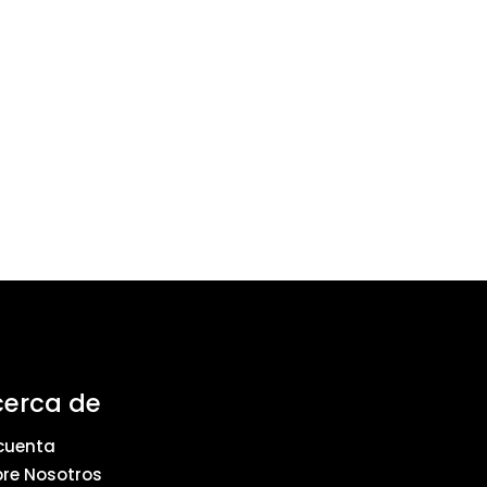
cerca de
cuenta
re Nosotros