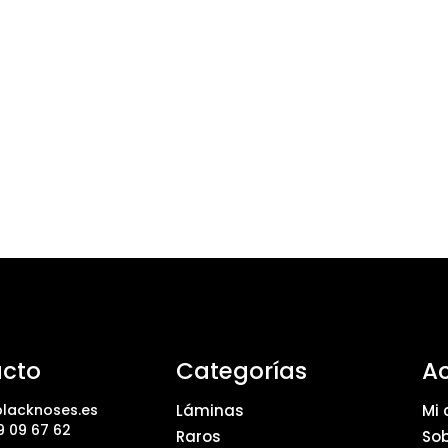
cto
Categorías
A
lacknoses.es
Láminas
Mi 
9 09 67 62
Raros
Sob