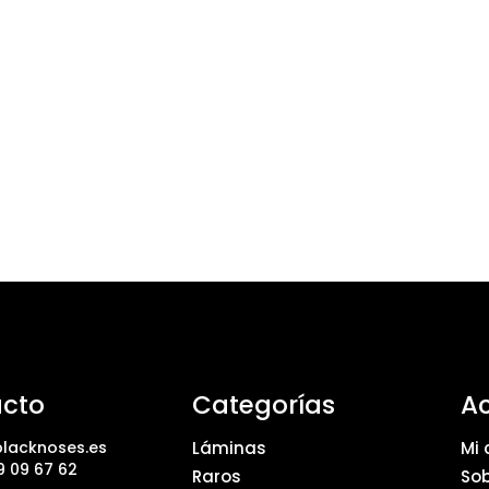
cto
Categorías
A
lacknoses.es
Láminas
Mi 
9 09 67 62
Raros
Sob