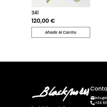
341
120,00
€
Añadir Al Carrito
Conta
info@b
+34 61