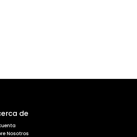
cerca de
cuenta
re Nosotros