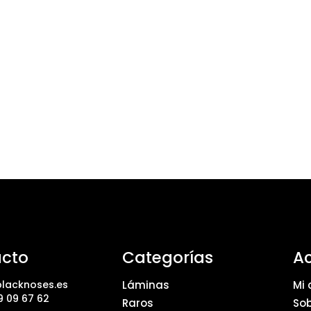
cto
Categorías
A
lacknoses.es
Láminas
Mi 
9 09 67 62
Raros
Sob